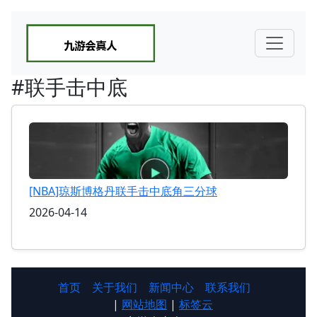
#联手击中底
[NBA]琼斯博格丹联手击中底角三分球
2026-04-14
首页
关于我们
新闻中心
联系我们
|
网站地图
|
标签云