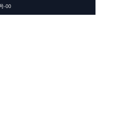
8号-00