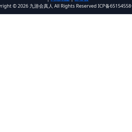
right © 2026 九游会真人 All Rights Reserved ICP备6515455