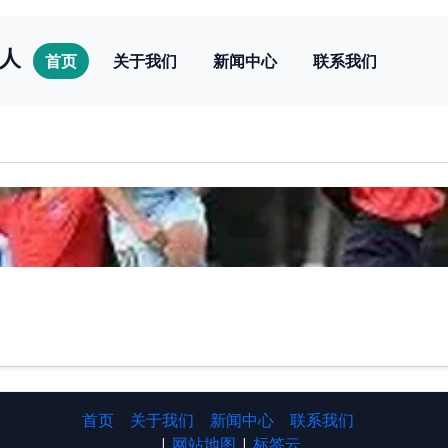
人
首页
关于我们
新闻中心
联系我们
首页
关于我们
新闻中心
联系我们
|
网站地图
|
标签云