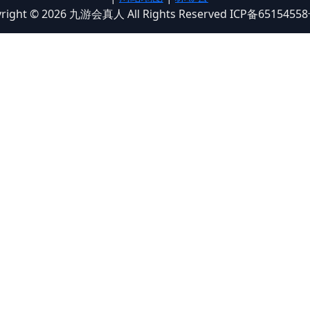
right © 2026 九游会真人 All Rights Reserved ICP备6515455