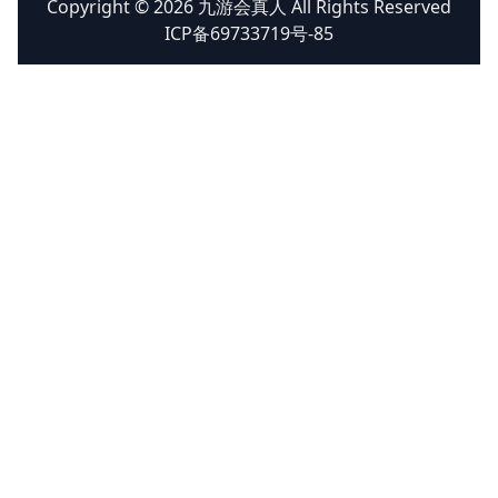
Copyright © 2026 九游会真人 All Rights Reserved
ICP备69733719号-85