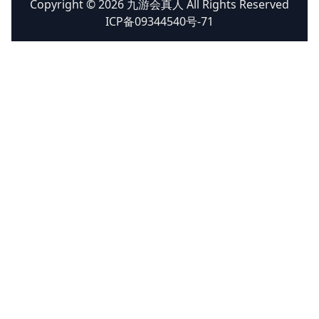
Copyright © 2026 九游会真人 All Rights Reserved
ICP备09344540号-71