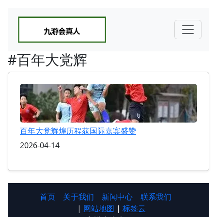
#百年大党辉
百年大党辉煌历程获国际嘉宾盛赞
2026-04-14
首页
关于我们
新闻中心
联系我们
|
网站地图
|
标签云