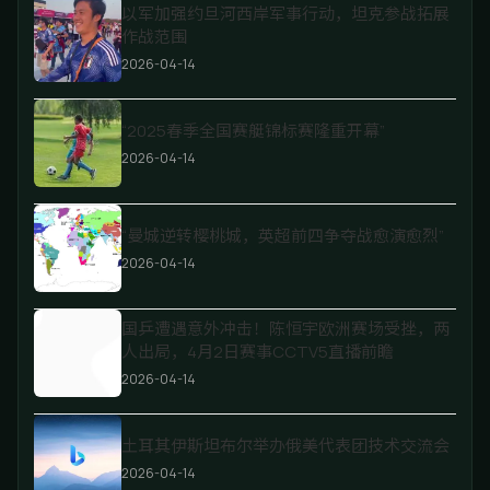
以军加强约旦河西岸军事行动，坦克参战拓展
作战范围
2026-04-14
“2025春季全国赛艇锦标赛隆重开幕”
2026-04-14
“曼城逆转樱桃城，英超前四争夺战愈演愈烈”
2026-04-14
国乒遭遇意外冲击！陈恒宇欧洲赛场受挫，两
人出局，4月2日赛事CCTV5直播前瞻
2026-04-14
土耳其伊斯坦布尔举办俄美代表团技术交流会
2026-04-14