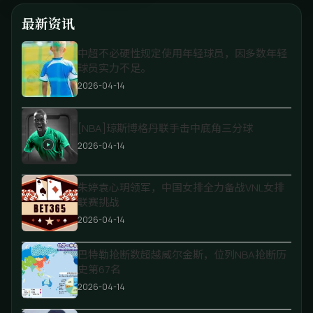
最新资讯
中超不必硬性规定使用年轻球员，因多数年轻
球员实力不足。
2026-04-14
[NBA]琼斯博格丹联手击中底角三分球
2026-04-14
朱婷袁心玥领军，中国女排全力备战VNL女排
联赛挑战
2026-04-14
巴特勒抢断数超越威尔金斯，位列NBA抢断历
史第67名
2026-04-14